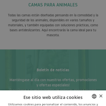
CAMAS PARA ANIMALES
Todas las camas están diseñadas pensando en la comodidad y la
seguridad de los animales, disponibles en varios tamaños y
materiales, y también equipadas con soluciones prácticas, como
bases antideslizantes. Aquí encontrarás la cama ideal para tu
mascota.
Boletín de noticias
Manténgase al día con nuestras ofertas, promociones
y ofertas especiales!
Suscríbase a nuestro boletín de noticias ahorra mismo.
×
Ese sitio web utiliza cookies
Utilizamos cookies para personalizar el contenido, los anuncios y