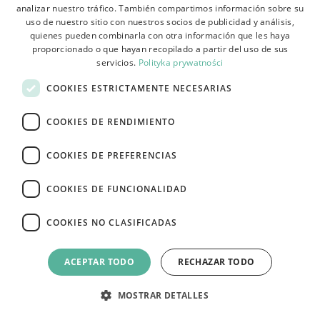
analizar nuestro tráfico. También compartimos información sobre su
POLISH
uso de nuestro sitio con nuestros socios de publicidad y análisis,
BULGARIAN
quienes pueden combinarla con otra información que les haya
proporcionado o que hayan recopilado a partir del uso de sus
CZECH
servicios.
Polityka prywatności
FRENCH
PEDIR EL BOLETÍN DE NOTICIAS
COOKIES ESTRICTAMENTE NECESARIAS
SPANISH
COOKIES DE RENDIMIENTO
ITALIAN
LITHUANIAN
COOKIES DE PREFERENCIAS
Envío
GERMAN
COOKIES DE FUNCIONALIDAD
ROMANIAN
Pago
COOKIES NO CLASIFICADAS
SLOVAK
HUNGARIAN
Contacto
ACEPTAR TODO
RECHAZAR TODO
ENGLISH
MOSTRAR DETALLES
Términos y condiciones