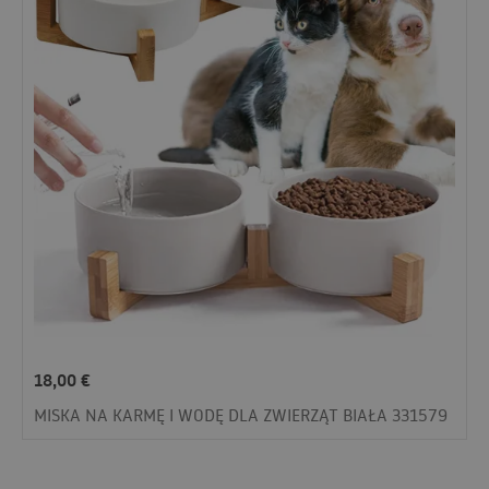
18,00
€
MISKA NA KARMĘ I WODĘ DLA ZWIERZĄT BIAŁA 331579