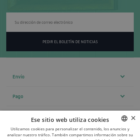
PEDIR EL BOLETÍN DE NOTICIAS
Envío
Pago
Contacto
×
Ese sitio web utiliza cookies
Utilizamos cookies para personalizar el contenido, los anuncios y
analizar nuestro tráfico. También compartimos información sobre su
POLISH
Términos y condiciones