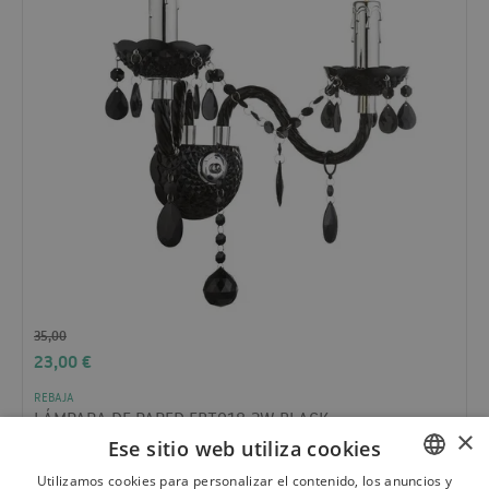
35,00
23,00
€
REBAJA
LÁMPARA DE PARED EBT018-2W BLACK
×
Ese sitio web utiliza cookies
Utilizamos cookies para personalizar el contenido, los anuncios y