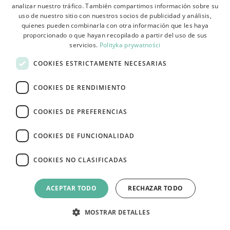
analizar nuestro tráfico. También compartimos información sobre su
POLISH
uso de nuestro sitio con nuestros socios de publicidad y análisis,
BULGARIAN
quienes pueden combinarla con otra información que les haya
proporcionado o que hayan recopilado a partir del uso de sus
CZECH
servicios.
Polityka prywatności
FRENCH
COOKIES ESTRICTAMENTE NECESARIAS
SPANISH
COOKIES DE RENDIMIENTO
ITALIAN
LITHUANIAN
COOKIES DE PREFERENCIAS
GERMAN
COOKIES DE FUNCIONALIDAD
ROMANIAN
COOKIES NO CLASIFICADAS
SLOVAK
HUNGARIAN
ACEPTAR TODO
RECHAZAR TODO
51,00
ENGLISH
45,00
€
MOSTRAR DETALLES
REBAJA
APLIQUE DE PARED ASTRONAUTA APP1804-1W COSMO