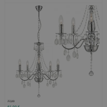
77,00
61,00
€