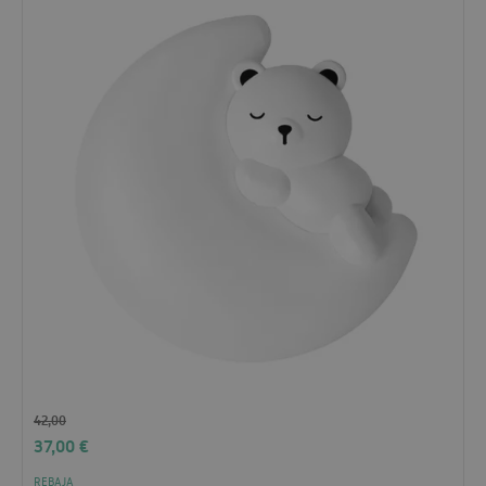
42,00
37,00
€
REBAJA