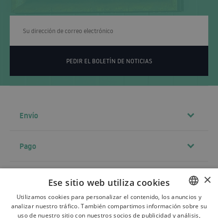
PEDIR EL BOLETÍN DE NOTICIAS
Envío
Pago
Contacto
×
Ese sitio web utiliza cookies
Utilizamos cookies para personalizar el contenido, los anuncios y
analizar nuestro tráfico. También compartimos información sobre su
POLISH
Términos y condiciones
uso de nuestro sitio con nuestros socios de publicidad y análisis,