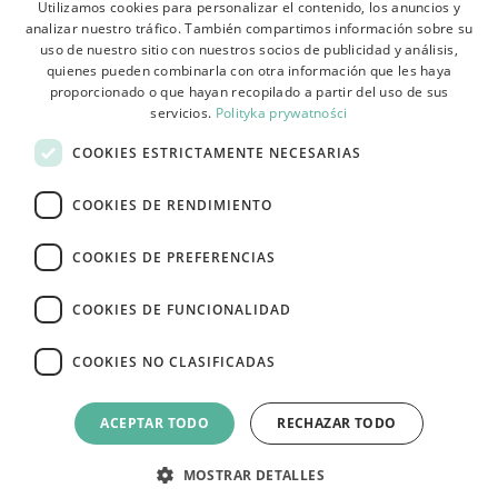
Utilizamos cookies para personalizar el contenido, los anuncios y
analizar nuestro tráfico. También compartimos información sobre su
POLISH
Términos y condiciones
uso de nuestro sitio con nuestros socios de publicidad y análisis,
BULGARIAN
quienes pueden combinarla con otra información que les haya
Sobre la tienda
proporcionado o que hayan recopilado a partir del uso de sus
CZECH
servicios.
Polityka prywatności
Envío
FRENCH
COOKIES ESTRICTAMENTE NECESARIAS
Devoluciones y reclamaciones
SPANISH
COOKIES DE RENDIMIENTO
Pagos
ITALIAN
Contacto
LITHUANIAN
COOKIES DE PREFERENCIAS
GERMAN
COOKIES DE FUNCIONALIDAD
ROMANIAN
COOKIES NO CLASIFICADAS
SLOVAK
Tutumi.pl
– todos los derechos reservados
HUNGARIAN
e-commerce platform by:
ACEPTAR TODO
RECHAZAR TODO
ENGLISH
MOSTRAR DETALLES