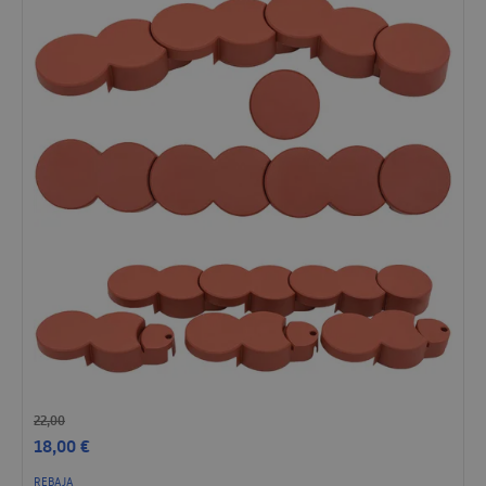
22,00
18,00
€
REBAJA