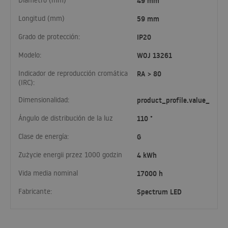
Diámetro (mm)
49 mm
Longitud (mm)
59 mm
Grado de protección:
IP20
Modelo:
WOJ 13261
Indicador de reproducción cromática
RA > 80
(IRC):
Dimensionalidad:
product_profile.value_
Ángulo de distribución de la luz
110 °
Clase de energía:
G
Zużycie energii przez 1000 godzin
4 kWh
Vida media nominal
17000 h
Fabricante:
Spectrum LED