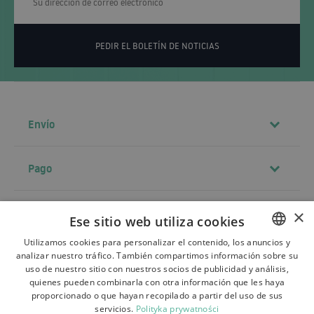
PEDIR EL BOLETÍN DE NOTICIAS
Envío
Pago
Contacto
×
Ese sitio web utiliza cookies
Utilizamos cookies para personalizar el contenido, los anuncios y
analizar nuestro tráfico. También compartimos información sobre su
POLISH
Términos y condiciones
uso de nuestro sitio con nuestros socios de publicidad y análisis,
BULGARIAN
quienes pueden combinarla con otra información que les haya
Sobre la tienda
proporcionado o que hayan recopilado a partir del uso de sus
CZECH
servicios.
Polityka prywatności