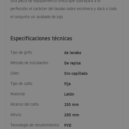
una pieza de equipamiento única que subrayará a la
perfección el carácter del lavabo sobre encimera y dará a todo
el conjunto un acabado de lujo.
Especificaciones técnicas
Tipo de grifo:
de lavabo
Método de instalación:
De repisa
Color:
Oro cepillado
Tipo de caño:
Fija
Material:
Latón
Alcance del caño
150 mm
Altura
265 mm
Tecnología de recubrimiento:
PVD