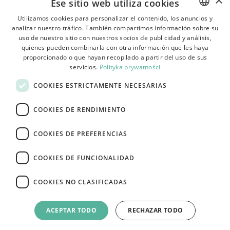
Ese sitio web utiliza cookies
Utilizamos cookies para personalizar el contenido, los anuncios y
analizar nuestro tráfico. También compartimos información sobre su
POLISH
Términos y condiciones
uso de nuestro sitio con nuestros socios de publicidad y análisis,
BULGARIAN
quienes pueden combinarla con otra información que les haya
Sobre la tienda
proporcionado o que hayan recopilado a partir del uso de sus
CZECH
servicios.
Polityka prywatności
Envío
FRENCH
COOKIES ESTRICTAMENTE NECESARIAS
Devoluciones y reclamaciones
SPANISH
COOKIES DE RENDIMIENTO
Pagos
ITALIAN
Contacto
LITHUANIAN
COOKIES DE PREFERENCIAS
GERMAN
COOKIES DE FUNCIONALIDAD
ROMANIAN
COOKIES NO CLASIFICADAS
SLOVAK
Tutumi.pl
– todos los derechos reservados
HUNGARIAN
e-commerce platform by:
ACEPTAR TODO
RECHAZAR TODO
ENGLISH