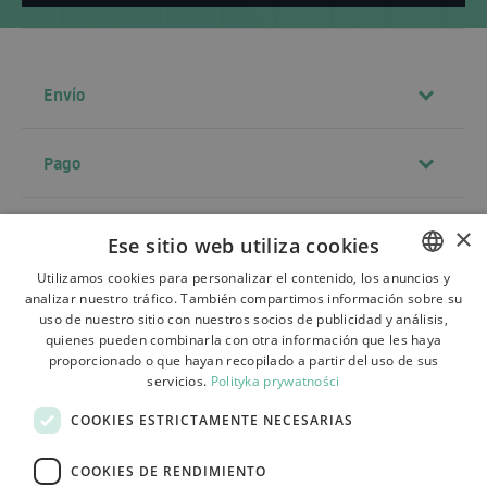
Envío
Pago
Contacto
×
Ese sitio web utiliza cookies
Utilizamos cookies para personalizar el contenido, los anuncios y
analizar nuestro tráfico. También compartimos información sobre su
POLISH
Términos y condiciones
uso de nuestro sitio con nuestros socios de publicidad y análisis,
BULGARIAN
quienes pueden combinarla con otra información que les haya
Sobre la tienda
proporcionado o que hayan recopilado a partir del uso de sus
CZECH
servicios.
Polityka prywatności
Envío
FRENCH
COOKIES ESTRICTAMENTE NECESARIAS
Devoluciones y reclamaciones
SPANISH
COOKIES DE RENDIMIENTO
Pagos
ITALIAN