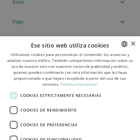
Envío
Pago
Contacto
×
Ese sitio web utiliza cookies
Utilizamos cookies para personalizar el contenido, los anuncios y
analizar nuestro tráfico. También compartimos información sobre su
POLISH
Términos y condiciones
uso de nuestro sitio con nuestros socios de publicidad y análisis,
BULGARIAN
quienes pueden combinarla con otra información que les haya
Sobre la tienda
proporcionado o que hayan recopilado a partir del uso de sus
CZECH
servicios.
Polityka prywatności
Envío
FRENCH
COOKIES ESTRICTAMENTE NECESARIAS
Devoluciones y reclamaciones
SPANISH
COOKIES DE RENDIMIENTO
Pagos
ITALIAN
Contacto
LITHUANIAN
COOKIES DE PREFERENCIAS
GERMAN
COOKIES DE FUNCIONALIDAD