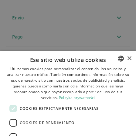
Envío
Pago
Contacto
×
Ese sitio web utiliza cookies
Utilizamos cookies para personalizar el contenido, los anuncios y
analizar nuestro tráfico. También compartimos información sobre su
POLISH
Términos y condiciones
uso de nuestro sitio con nuestros socios de publicidad y análisis,
BULGARIAN
quienes pueden combinarla con otra información que les haya
Sobre la tienda
proporcionado o que hayan recopilado a partir del uso de sus
CZECH
servicios.
Polityka prywatności
Envío
FRENCH
COOKIES ESTRICTAMENTE NECESARIAS
Devoluciones y reclamaciones
SPANISH
COOKIES DE RENDIMIENTO
Pagos
ITALIAN
Contacto