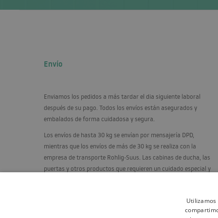
Envío
Enviamos los pedidos a más tardar el dia siguiente laboral
después de su pago. Todos los envíos están asegurados y
embalados de forma cuidadosa y segura.
Los envíos de hasta 30 kg se envían por mensajería
DPD
,
mientras que los envíos de más de 30 kg se realiza con la
empresa de transporte Rohlig-Suus. Las cabinas de ducha, las
puertas y otros productos que requieren un cuidado especial y
se envían sobre palets, en posición vertical, en un bastidor
especialmente construido.
Utilizamos 
compartimos