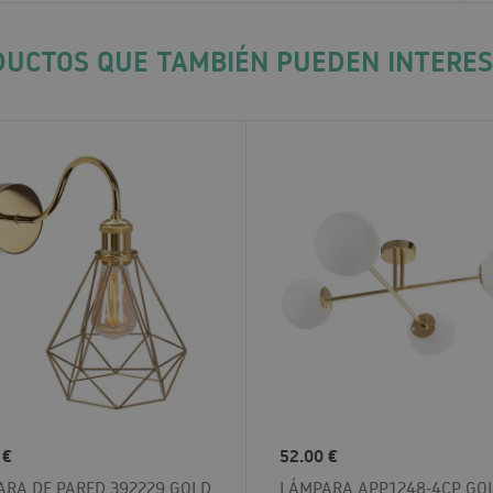
UCTOS QUE TAMBIÉN PUEDEN INTERE
 €
52.00 €
RA DE PARED 392229 GOLD
LÁMPARA APP1248-4CP GO