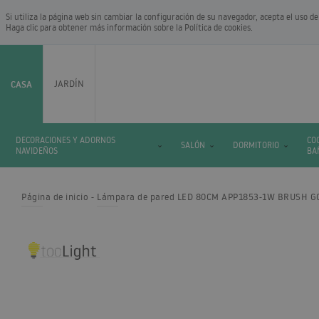
Si utiliza la página web sin cambiar la configuración de su navegador, acepta el uso
Haga clic para obtener más información sobre la
Política de cookies
.
CASA
JARDÍN
DECORACIONES Y ADORNOS
CO
SALÓN
DORMITORIO
NAVIDEÑOS
BA
Página de inicio
Lámpara de pared LED 80CM APP1853-1W BRUSH G