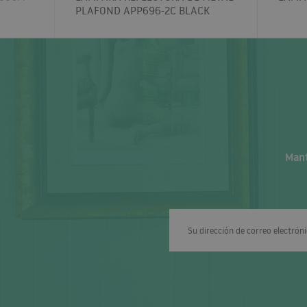
PLAFOND APP696-2C BLACK
Mant