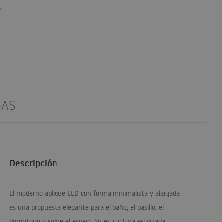
GAS
Descripción
El moderno aplique
LED
con forma minimalista y alargada
es una propuesta elegante para el baño, el pasillo, el
dormitorio o sobre el espejo. Su estructura estilizada,