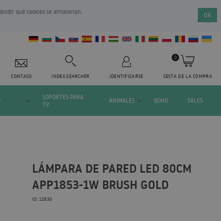
decidir qué cookies se almacenan.
OK
0
CONTACO
INDEX.SEARCHER
IDENTIFICARSE
CESTA DE LA COMPRA
,
SOPORTES PARA
ANIMALES
BOHO
SALES
TV
LÁMPARA DE PARED LED 80CM
APP1853-1W BRUSH GOLD
ID: 12830