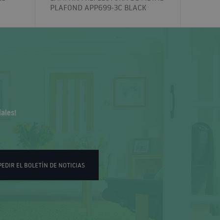
PLAFOND APP699-3C BLACK
ales!
PEDIR EL BOLETÍN DE NOTICIAS