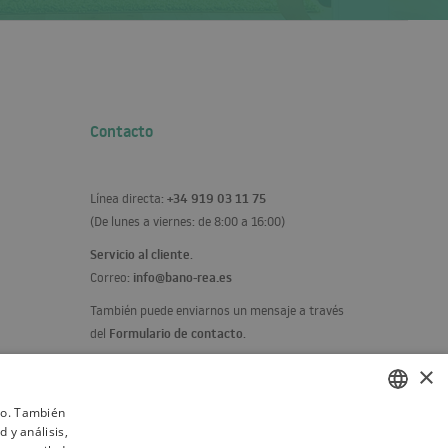
Contacto
+34 919 03 11 75
Línea directa:
(De lunes a viernes: de 8:00 a 16:00)
Servicio al cliente
.
info@bano-rea.es
Correo:
También puede enviarnos un mensaje a través
Formulario de contacto
del
.
×
ico. También
 y análisis,
POLISH